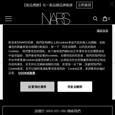
Skip
【新品禮贈】任一新品贈品牌眼膜
立即購買
官網最新活動
產品
彩妝服務
to
main
content
新客首購輸＜WELCOME＞享9折
預約金曲獎妝容
彩盤及禮盒組
彩妝專欄
選單"
您
0
【8.6-8.9 限定】全館最高享14%回饋
立即購買
的
Nars
商
官網優惠活動
粉底線上試色
繼續探索
品
刷具與配件
【8/3-8/10限定】明星底妝買1送1
立即購買
歡迎來到NARS官網，我們使用網站上的cookies來提升您的個人化體驗，並根
官網獨家組合
專業彩妝學院
據您的興趣來提供相關行銷資訊，按一下「同意並關閉」以同意此類的
臉部
Cookies。 我們重視您的隱私。為了確保我們網站的正常運作並在您瀏覽過程
中提供協助，我們會使用必要的cookies。在獲得您的同意後，我們與我們的合
水光頰彩系列
【8/3-8/10限定】限時輸碼贈迷你腮紅露
立即購買
作伙伴將透過cookies追蹤您的網上行為，以便提供符合您興趣和喜好的定制化
雙頰
內容與廣告，並支持社交網絡相關的功能。若需進一步了解，請參閱我們的
Cookie政策。您可以隨時透過點擊頁面底部的「Cookie設置」來調整您的偏好
試用送到家
COOKIE政策
設置。
唇部
追蹤我們
新客專屬優惠
設置我的選擇
同意並關閉
眼部
舊客回購禮遇
保養
請撥打 0800-001-080 聯絡我們