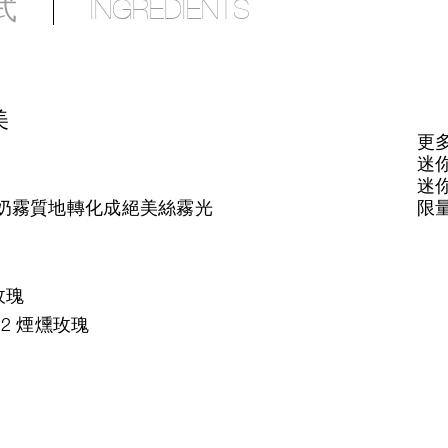
式
INGREDIENTS
美
更多
迷你
迷你
奶霧質地轉化成絕美絲霧光
限
玫瑰
12 煙燻玫瑰