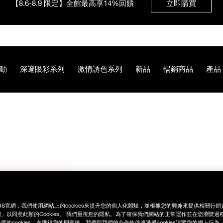
【8/3-8/10限定】明星底妝買1送1
立即購買
【8/3-8/10限定】限時輸碼贈迷你腮紅露
立即購買
動
深邃眼彩系列
激情誘色系列
新品
暢銷商品
產品
94%87%E5%BD%A9%E7%A6%AE%E7%9B%92/194251148717
RS官網，我們使用網站上的cookies來提升您的個人化體驗，並根據您的興趣來提供相關行
」以同意此類的Cookies。 我們重視您的隱私。為了確保我們網站的正常運作並在您瀏覽過
要的cookies。在獲得您的同意後，我們與我們的合作伙伴將透過cookies追蹤您的網上行