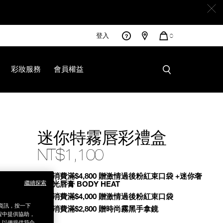
登入
您
0
的
商
品
彩妝服務
會員權益
.html
迷你特霧唇彩禮盒
NT$1,100
Promotions
全館消費滿$4,800 贈激情過後粉紅束口袋 +迷你奢
繼續探索
慾緞光唇膏 BODY HEAT
全館消費滿$4,000 贈激情過後粉紅束口袋
銷資訊，按一下
全館消費滿$2,800 贈時尚霧黑手拿鏡
程中提供協助，
為，以便提供符合