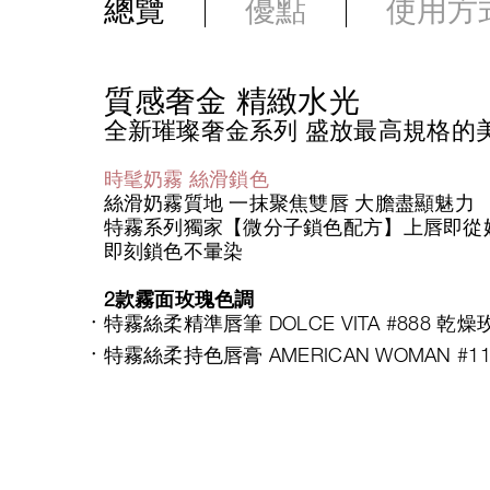
總覽
優點
使用方
質感奢金 精緻水光
全新璀璨奢金系列 盛放最高規格的
時髦奶霧 絲滑鎖色
絲滑奶霧質地 一抹聚焦雙唇 大膽盡顯魅力
特霧系列獨家【微分子鎖色配方】上唇即從
即刻鎖色不暈染
2款霧面玫瑰色調
特霧絲柔精準唇筆 DOLCE VITA #888 乾燥
特霧絲柔持色唇膏 AMERICAN WOMAN #1