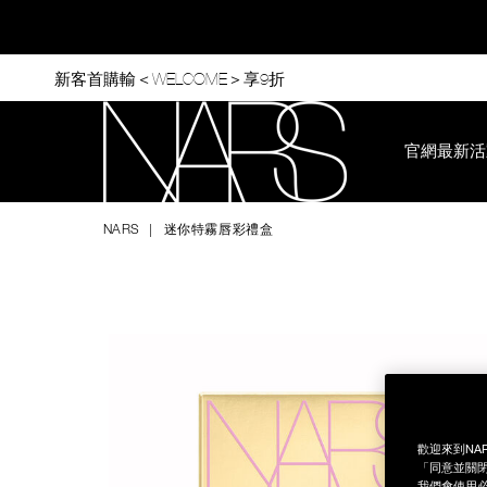
Skip
to
main
content
新客首購輸＜WELCOME＞享9折
官網最新活
Nars
NARS
迷你特霧唇彩禮盒
Image
Details
/zh/%E8%BF%B7%E4%BD%A0%E7%89%B9%E9%9C%A7%E5%
Item
No.
999NAC0000230
歡迎來到NA
「同意並關閉
我們會使用必