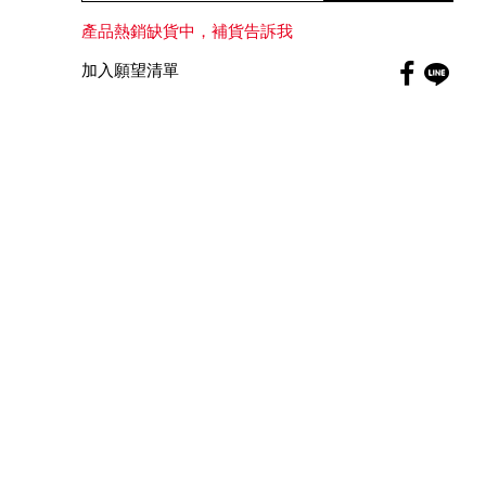
產品熱銷缺貨中，補貨告訴我
Faceboo
加入願望清單
globa