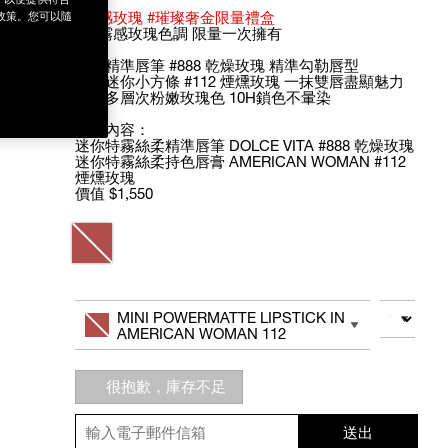
#霧感玫瑰 #璀璨奢金限量禮盒
政策。您可以隨
2款霧感玫瑰色調 限量一次擁有
迷你精準唇筆 #888 乾燥玫瑰 精準勾勒唇型
疊加迷你小方條 #112 煙燻玫瑰 一抹雙唇盡顯魅力
打造多層次粉嫩玫瑰色 10H鎖色不暈染
禮盒內容：
迷你特霧絲柔精準唇筆 DOLCE VITA #888 乾燥玫瑰
迷你特霧絲柔持色唇膏 AMERICAN WOMAN #112
煙燻玫瑰
價值 $1,550
Variations
Add
Product
to
Actions
數量
其他色系
MINI POWERMATTE LIPSTICK IN
cart
AMERICAN WOMAN 112
options
很抱歉，庫存不足
送出