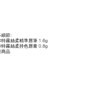
細節:
特霧絲柔精準唇筆 1.6g
特霧絲柔持色唇膏 0.8g
量商品