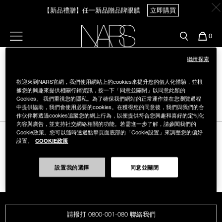
Skip
官網最新活動
產品
彩妝服務
【新品禮贈】任一新品贈品牌眼膜
立即購買
to
main
content
新客首購輸＜WELCOME＞享9折
預約金曲獎妝容
彩盤及禮盒組
彩妝專欄
選單"
您
0
的
【8.6-8.9 限定】全館最高享14%回饋
立即購買
Nars
商
官網優惠活動
粉底線上試色
繼續探索
品
刷具與配件
【8/3-8/10限定】明星底妝買1送1
立即購買
歡迎來到NARS官網，我們使用網站上的cookies來提升您的個人化體驗，並根
官網獨家組合
專業彩妝學院
據您的興趣來提供相關行銷資訊，按一下「同意並關閉」以同意此類的
臉部
Cookies。 我們重視您的隱私。為了確保我們網站的正常運作並在您瀏覽過程
中提供協助，我們會使用必要的cookies。在獲得您的同意後，我們與我們的合
水光頰彩系列
【8/3-8/10限定】限時輸碼贈迷你腮紅露
立即購買
作伙伴將透過cookies追蹤您的網上行為，以便提供符合您興趣和喜好的定制化
雙頰
內容與廣告，並支持社交網絡相關的功能。若需進一步了解，請參閱我們的
Cookie政策。您可以隨時透過點擊頁面底部的「Cookie設置」來調整您的偏好
試用送到家
COOKIE政策
設置。
唇部
追蹤我們
新客專屬優惠
設置我的選擇
同意並關閉
眼部
舊客回購禮遇
保養
請撥打 0800-001-080 聯絡我們