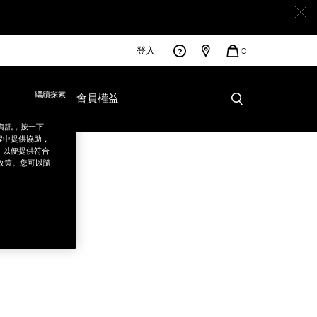
登入
您
0
的
商
品
繼續探索
彩妝服務
會員權益
銷資訊，按一下
程中提供協助，
為，以便提供符合
政策。您可以隨