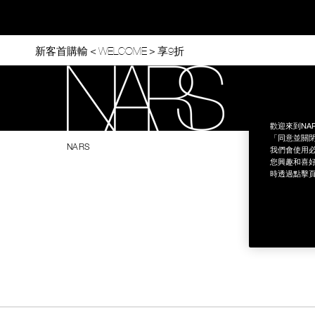
Skip
to
main
content
新客首購輸＜WELCOME＞享9折
官網最新活
歡迎來到NA
Nars
「同意並關閉
NARS
我們會使用必
您興趣和喜好
時透過點擊頁