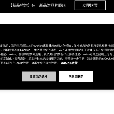
【新品禮贈】任一新品贈品牌眼膜
立即購買
【8.6-8.9 限定】全館最高享14%回饋
立即購買
動
深邃眼彩系列
激情誘色系列
新品
暢銷商品
產品
【8/3-8/10限定】明星底妝買1送1
立即購買
RS官網，我們使用網站上的cookies來提升您的個人化體驗，並根據您的興趣來提供相關行
」以同意此類的Cookies。 我們重視您的隱私。為了確保我們網站的正常運作並在您瀏覽過
要的cookies。在獲得您的同意後，我們與我們的合作伙伴將透過cookies追蹤您的網上行
【8/3-8/10限定】限時輸碼贈迷你腮紅露
立即購買
的定制化內容與廣告，並支持社交網絡相關的功能。若需進一步了解，請參閱我們的Cookie
COOKIE政策
面底部的「Cookie設置」來調整您的偏好設置。
設置我的選擇
同意並關閉