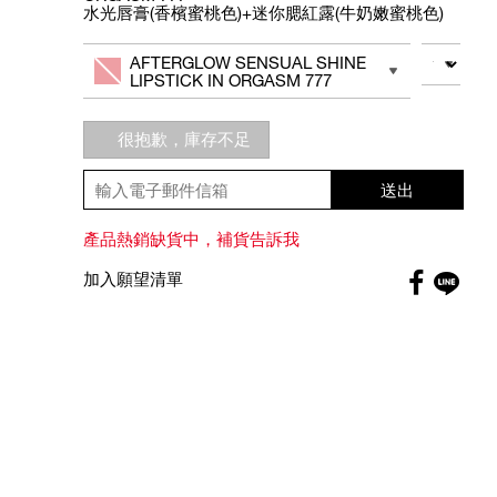
水光唇膏(香檳蜜桃色)+迷你腮紅露(牛奶嫩蜜桃色)
Add
Product
to
Actions
數量
其他色系
AFTERGLOW SENSUAL SHINE
cart
LIPSTICK IN ORGASM 777
options
很抱歉，庫存不足
送出
產品熱銷缺貨中，補貨告訴我
Faceboo
加入願望清單
globa