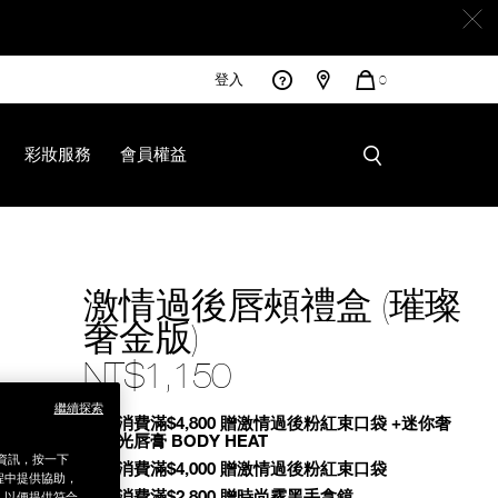
登入
您
0
的
商
品
彩妝服務
會員權益
激情過後唇頰禮盒 (璀璨
奢金版)
NT$1,150
繼續探索
Promotions
全館消費滿$4,800 贈激情過後粉紅束口袋 +迷你奢
慾緞光唇膏 BODY HEAT
銷資訊，按一下
全館消費滿$4,000 贈激情過後粉紅束口袋
程中提供協助，
全館消費滿$2,800 贈時尚霧黑手拿鏡
為，以便提供符合