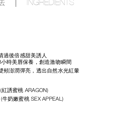
法
INGREDIENTS
情過後倍感甜美誘人
8小時美唇保養，創造激吻瞬間
雙頰澎潤彈亮，透出自然水光紅暈
紅誘蜜桃 ARAGON)
牛奶嫩蜜桃 SEX APPEAL)