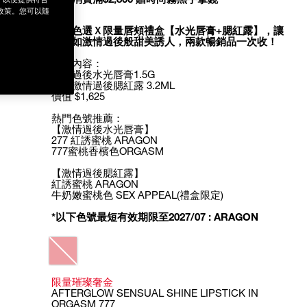
政策。您可以隨
熱門色選Ｘ限量唇頰禮盒【水光唇膏+腮紅露】，讓
唇頰如激情過後般甜美誘人，兩款暢銷品一次收！
禮盒內容：
激情過後水光唇膏1.5G
迷你激情過後腮紅露 3.2ML
價值 $1,625
熱門色號推薦：
【激情過後水光唇膏】
277 紅誘蜜桃 ARAGON
777蜜桃香檳色ORGASM
【激情過後腮紅露】
紅誘蜜桃 ARAGON
牛奶嫩蜜桃色 SEX APPEAL(禮盒限定)
*以下色號最短有效期限至2027/07 : ARAGON
Variations
限量璀璨奢金
AFTERGLOW SENSUAL SHINE LIPSTICK IN
ORGASM 777