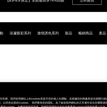
【8/3-8/10限定】明星底妝買1送1
立即購買
【8/3-8/10限定】限時輸碼贈迷你腮紅露
立即購買
動
深邃眼彩系列
激情誘色系列
新品
暢銷商品
產品
%94%87%E9%A0%B0%E7%A6%AE%E7%9B%92-
88%29/194251151823.html
RS官網，我們使用網站上的cookies來提升您的個人化體驗，並根據您的興趣來提供相關行
」以同意此類的Cookies。 我們重視您的隱私。為了確保我們網站的正常運作並在您瀏覽過
要的cookies。在獲得您的同意後，我們與我們的合作伙伴將透過cookies追蹤您的網上行