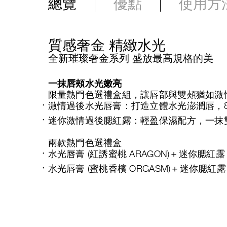
總覽
優點
使用方
質感奢金 精緻水光
全新璀璨奢金系列 盛放最高規格的美
一抹唇頰水光嫩亮
限量熱門色選禮盒組，讓唇部與雙頰猶如激
激情過後水光唇膏：打造立體水光澎潤唇，
迷你激情過後腮紅露：輕盈保濕配方，一抹
兩款熱門色選禮盒
水光唇膏 (紅誘蜜桃 ARAGON)＋迷你腮紅露 (
水光唇膏 (蜜桃香檳 ORGASM)＋迷你腮紅露 (