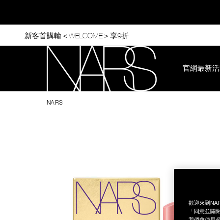
Skip
to
main
content
新客首購輸＜WELCOME＞享9折
官網最新活
Nars
NARS
Image
Details
/zh/%E6%BF%80%E6%83%85%E9%81%8E%E5%BE%8C%E5
Item
%28%E7%92%80%E7%92%A8%E5%A5%A2%E9%87%91%E7%89%
No.
999NAC0000228
歡迎來到NA
「同意並關閉
我們會使用必