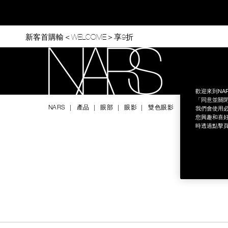
Skip
to
main
content
新客首購輸＜WELCOME＞享9折
官網最新活
歡迎來到NA
Nars
「同意並關閉
NARS
產品
眼部
眼影
雙色眼影
我們會使用必
您興趣和喜好
時透過點擊頁