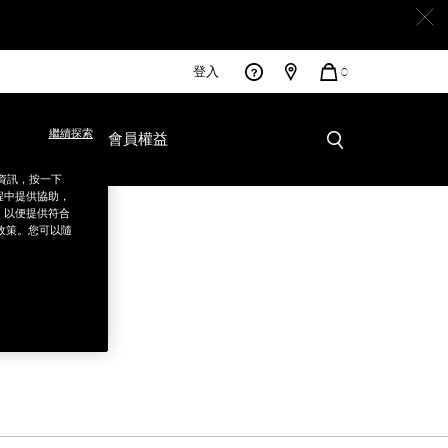
登入
您
0
的
商
品
繼續探索
彩妝服務
會員權益
銷資訊，按一下
程中提供協助，
為，以便提供符合
政策。您可以隨