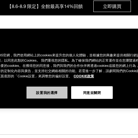
【8.6-8.9 限定】全館最高享14%回饋
立即購買
【8/3-8/10限定】明星底妝買1送1
立即購買
動
深邃眼彩系列
激情誘色系列
新品
暢銷商品
產品
【8/3-8/10限定】限時輸碼贈迷你腮紅露
立即購買
RS官網，我們使用網站上的cookies來提升您的個人化體驗，並根據您的興趣來提供相關行
」以同意此類的Cookies。 我們重視您的隱私。為了確保我們網站的正常運作並在您瀏覽過
要的cookies。在獲得您的同意後，我們與我們的合作伙伴將透過cookies追蹤您的網上行
的定制化內容與廣告，並支持社交網絡相關的功能。若需進一步了解，請參閱我們的Cookie
COOKIE政策
面底部的「Cookie設置」來調整您的偏好設置。
設置我的選擇
同意並關閉