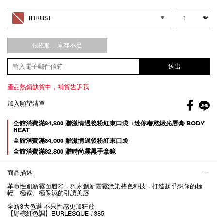
Add
Product
to
Actions
數量
其他色系
cart
THRUST
options
很抱歉，庫存不足
送出
產品熱銷缺貨中，補貨告訴我
Facebo
加入願望清單
gl
Promotions
全館消費滿$4,800 贈激情過後粉紅束口袋 +迷你奢慾緞光唇膏 BODY
HEAT
全館消費滿$4,000 贈激情過後粉紅束口袋
全館消費滿$2,800 贈時尚霧黑手拿鏡
商品描述
革命性創新霧面唇彩，獨家創新雲霧漂染持色科技，打造超乎想像的極
輕、極霧、極保濕的引誘美唇
全新3大色選 不只性感更加狂放
【野棕紅色調】BURLESQUE #385