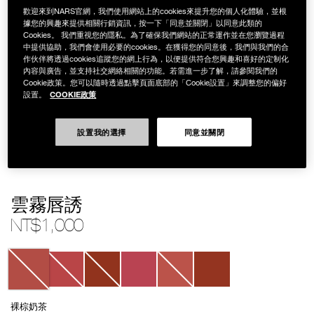
歡迎來到NARS官網，我們使用網站上的cookies來提升您的個人化體驗，並根
據您的興趣來提供相關行銷資訊，按一下「同意並關閉」以同意此類的
Cookies。 我們重視您的隱私。為了確保我們網站的正常運作並在您瀏覽過程
中提供協助，我們會使用必要的cookies。在獲得您的同意後，我們與我們的合
作伙伴將透過cookies追蹤您的網上行為，以便提供符合您興趣和喜好的定制化
內容與廣告，並支持社交網絡相關的功能。若需進一步了解，請參閱我們的
Cookie政策。您可以隨時透過點擊頁面底部的「Cookie設置」來調整您的偏好
COOKIE政策
設置。
設置我的選擇
同意並關閉
Details
/zh/%E9%9B%B2%E9%9C%A7%E5%94%87%E8%AA%98/194251000374.
Item
雲霧唇誘
No.
999NAC0000114
NT$1,000
Variations
裸棕奶茶