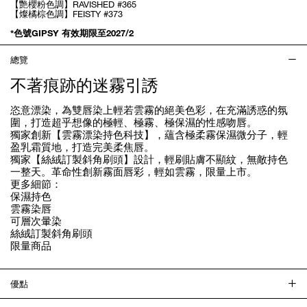
【艷櫻粉色調】RAVISHED #365
【燦橘棕色調】FEISTY #373
*色號GIPSY 有效期限至2027/2
總覽
不著痕跡的迷霧引誘
恣意漂染，為雙唇染上輕若雲霧的絕美色彩，在充滿誘惑的氛
圍，打造超乎想像的極輕、極霧、極保濕的性感吻唇。
獨家創新【雲霧漂染持色科技】，蘊含極柔霧保濕微分子，輕
盈乳霜質地，打造完美柔焦唇。
獨家【絲絨訂製斜角刷頭】設計，輕刷貼膚不顯紋，無敵持色
一整天。革命性創新霧面唇彩，輕如雲霧，限量上市。
更多細節：
保濕持色
雲霧染唇
可層次暈染
絲絨訂製斜角刷頭
限量商品
優點