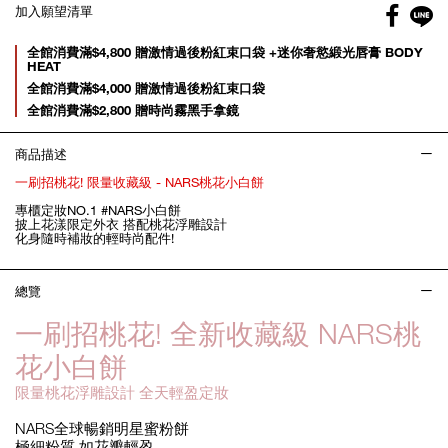
Facebo
加入願望清單
gl
Promotions
全館消費滿$4,800 贈激情過後粉紅束口袋 +迷你奢慾緞光唇膏 BODY
HEAT
全館消費滿$4,000 贈激情過後粉紅束口袋
全館消費滿$2,800 贈時尚霧黑手拿鏡
商品描述
一刷招桃花! 限量收藏級 - NARS桃花小白餅
專櫃定妝NO.1 #NARS小白餅
披上花漾限定外衣 搭配桃花浮雕設計
化身隨時補妝的輕時尚配件!
總覽
一刷招桃花! 全新收藏級 NARS桃
花小白餅
限量桃花浮雕設計 全天輕盈定妝
NARS全球暢銷明星蜜粉餅
極細粉質 如花瓣輕盈