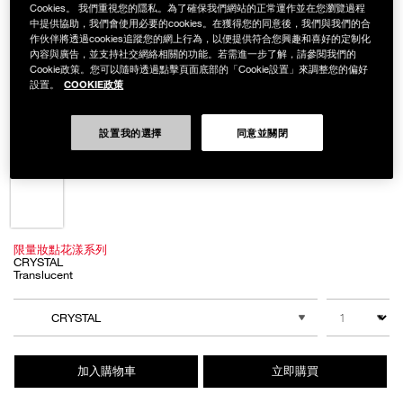
Cookies。 我們重視您的隱私。為了確保我們網站的正常運作並在您瀏覽過程
中提供協助，我們會使用必要的cookies。在獲得您的同意後，我們與我們的合
作伙伴將透過cookies追蹤您的網上行為，以便提供符合您興趣和喜好的定制化
內容與廣告，並支持社交網絡相關的功能。若需進一步了解，請參閱我們的
Cookie政策。您可以隨時透過點擊頁面底部的「Cookie設置」來調整您的偏好
COOKIE政策
設置。
Details
/zh/%E8%A3%B8%E5%85%89%E8%9C%9C%E7%B2%89%E9%A4%85-
Item
裸光蜜粉餅 (妝點花漾版)
%28%E5%A6%9D%E9%BB%9E%E8%8A%B1%E6%BC%BE%E7%89%88%29
No.
194251159348
設置我的選擇
同意並關閉
NT$1,650
Variations
限量妝點花漾系列
CRYSTAL
Translucent
Add
Product
to
Actions
數量
其他色系
cart
CRYSTAL
options
加入購物車
立即購買