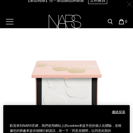
Skip
官網最新活動
產品
彩妝服務
to
main
content
新客首購輸＜WELCOME＞享9折
【8.6-8.9 限定】全館最高享14%回饋
立即購買
預約金曲獎妝容
彩盤及禮盒組
彩妝專欄
選單"
您
0
的
Image
Nars
商
官網優惠活動
粉底線上試色
品
刷具與配件
【8/3-8/10限定】明星底妝買1送1
立即購買
官網獨家組合
專業彩妝學院
臉部
【8/3-8/10限定】限時輸碼贈迷你腮紅露
立即購買
水光頰彩系列
雙頰
試用送到家
唇部
新客專屬優惠
眼部
舊客回購禮遇
繼續探索
保養
歡迎來到NARS官網，我們使用網站上的cookies來提升您的個人化體驗，並根
據您的興趣來提供相關行銷資訊，按一下「同意並關閉」以同意此類的