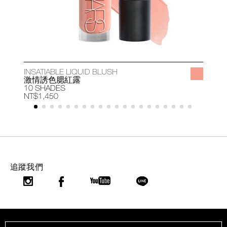
INSATIABLE LIQUID BLUSH
A
激情誘色腮紅露
10 SHADES
1
NT$1,450
N
追蹤我們