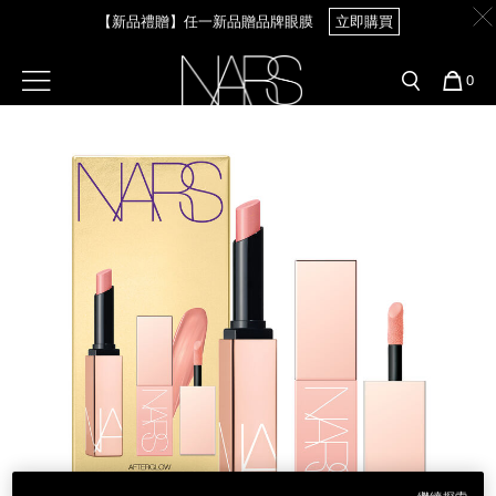
Skip
【新品禮贈】任一新品贈品牌眼膜
立即購買
官網最新活動
產品
彩妝服務
to
main
content
新客首購輸＜WELCOME＞享9折
預約金曲獎妝容
彩盤及禮盒組
彩妝專欄
選單"
您
0
【8.6-8.9 限定】全館最高享14%回饋
立即購買
的
Image
Nars
商
官網優惠活動
粉底線上試色
品
刷具與配件
【8/3-8/10限定】明星底妝買1送1
立即購買
官網獨家組合
專業彩妝學院
臉部
水光頰彩系列
【8/3-8/10限定】限時輸碼贈迷你腮紅露
立即購買
雙頰
試用送到家
唇部
新客專屬優惠
眼部
舊客回購禮遇
保養