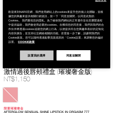
繼續探索
歡迎來到NARS官網，我們使用網站上的cookies來提升您的個人化體驗，並根
據您的興趣來提供相關行銷資訊，按一下「同意並關閉」以同意此類的
Cookies。 我們重視您的隱私。為了確保我們網站的正常運作並在您瀏覽過程
中提供協助，我們會使用必要的cookies。在獲得您的同意後，我們與我們的合
作伙伴將透過cookies追蹤您的網上行為，以便提供符合您興趣和喜好的定制化
內容與廣告，並支持社交網絡相關的功能。若需進一步了解，請參閱我們的
Cookie政策。您可以隨時透過點擊頁面底部的「Cookie設置」來調整您的偏好
COOKIE政策
設置。
設置我的選擇
同意並關閉
Details
/zh/%E6%BF%80%E6%83%85%E9%81%8E%E5%BE%8C%E5%94%87
Item
激情過後唇頰禮盒 (璀璨奢金版)
%28%E7%92%80%E7%92%A8%E5%A5%A2%E9%87%91%E7%89%88%29/1
No.
999NAC0000228
NT$1,150
Variations
限量璀璨奢金
AFTERGLOW SENSUAL SHINE LIPSTICK IN ORGASM 777