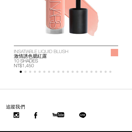
INSATIABLE LIQUID BLUSH
A
激情誘色腮紅露
10 SHADES
1
NT$1,450
N
追蹤我們