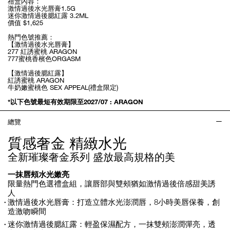
禮盒內容：
激情過後水光唇膏1.5G
迷你激情過後腮紅露 3.2ML
價值 $1,625
熱門色號推薦：
【激情過後水光唇膏】
277 紅誘蜜桃 ARAGON
777蜜桃香檳色ORGASM
【激情過後腮紅露】
紅誘蜜桃 ARAGON
牛奶嫩蜜桃色 SEX APPEAL(禮盒限定)
*以下色號最短有效期限至2027/07 : ARAGON
總覽
質感奢金 精緻水光
全新璀璨奢金系列 盛放最高規格的美
一抹唇頰水光嫩亮
限量熱門色選禮盒組，讓唇部與雙頰猶如激情過後倍感甜美誘
人
激情過後水光唇膏：打造立體水光澎潤唇，8小時美唇保養，創
造激吻瞬間
迷你激情過後腮紅露：輕盈保濕配方，一抹雙頰澎潤彈亮，透