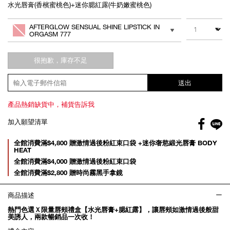
水光唇膏(香檳蜜桃色)+迷你腮紅露(牛奶嫩蜜桃色)
Add
Product
to
Actions
數量
其他色系
cart
AFTERGLOW SENSUAL SHINE LIPSTICK IN
options
ORGASM 777
很抱歉，庫存不足
送出
產品熱銷缺貨中，補貨告訴我
Facebo
加入願望清單
gl
Promotions
全館消費滿$4,800 贈激情過後粉紅束口袋 +迷你奢慾緞光唇膏 BODY
HEAT
全館消費滿$4,000 贈激情過後粉紅束口袋
全館消費滿$2,800 贈時尚霧黑手拿鏡
商品描述
熱門色選Ｘ限量唇頰禮盒【水光唇膏+腮紅露】，讓唇頰如激情過後般甜
美誘人，兩款暢銷品一次收！