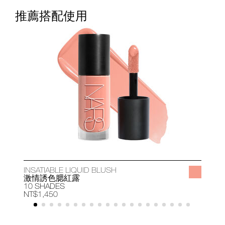
推薦搭配使用
INSATIABLE LIQUID BLUSH
A
激情誘色腮紅露
10 SHADES
1
NT$1,450
N