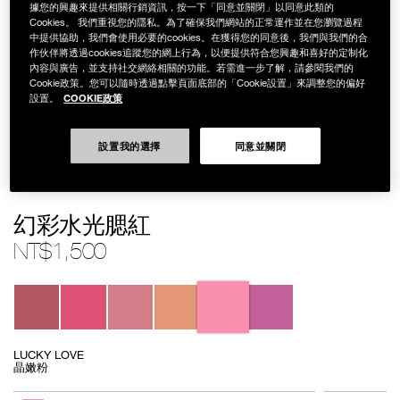
據您的興趣來提供相關行銷資訊，按一下「同意並關閉」以同意此類的
Cookies。 我們重視您的隱私。為了確保我們網站的正常運作並在您瀏覽過程
中提供協助，我們會使用必要的cookies。在獲得您的同意後，我們與我們的合
作伙伴將透過cookies追蹤您的網上行為，以便提供符合您興趣和喜好的定制化
內容與廣告，並支持社交網絡相關的功能。若需進一步了解，請參閱我們的
Cookie政策。您可以隨時透過點擊頁面底部的「Cookie設置」來調整您的偏好
COOKIE政策
設置。
設置我的選擇
同意並關閉
Details
/zh/%E5%B9%BB%E5%BD%A9%E6%B0%B4%E5%85%89%E8%85%AE%E7
Item
幻彩水光腮紅
No.
194251156750
NT$1,500
Variations
LUCKY LOVE
晶嫩粉
Add
Product
to
Actions
數量
其他色系