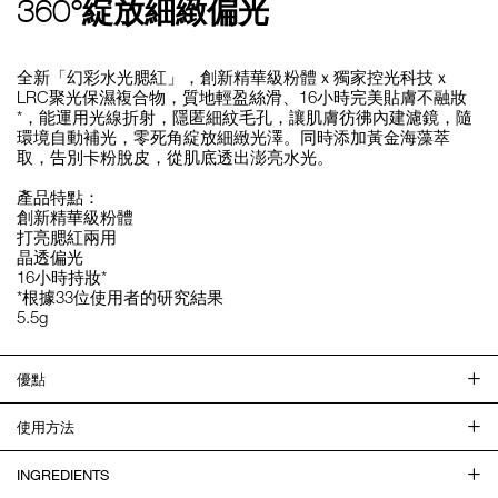
360°綻放細緻偏光
全新「幻彩水光腮紅」，創新精華級粉體ｘ獨家控光科技ｘ
LRC聚光保濕複合物，質地輕盈絲滑、16小時完美貼膚不融妝
*，能運用光線折射，隱匿細紋毛孔，讓肌膚彷彿內建濾鏡，隨
環境自動補光，零死角綻放細緻光澤。同時添加黃金海藻萃
取，告別卡粉脫皮，從肌底透出澎亮水光。
產品特點：
創新精華級粉體
打亮腮紅兩用
晶透偏光
16小時持妝*
*根據33位使用者的研究結果
5.5g
優點
使用方法
INGREDIENTS