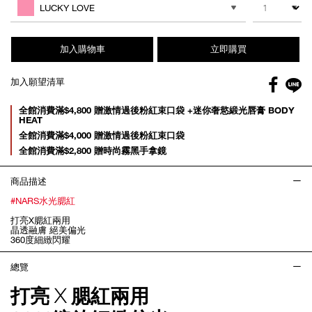
cart
LUCKY LOVE
options
加入購物車
立即購買
Facebo
加入願望清單
gl
Promotions
全館消費滿$4,800 贈激情過後粉紅束口袋 +迷你奢慾緞光唇膏 BODY
HEAT
全館消費滿$4,000 贈激情過後粉紅束口袋
全館消費滿$2,800 贈時尚霧黑手拿鏡
商品描述
#NARS水光腮紅
打亮X腮紅兩用
晶透融膚 絕美偏光
360度細緻閃耀
總覽
打亮 X 腮紅兩用