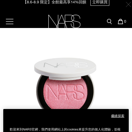
【8.6-8.9 限定】全館最高享14%回饋
立即購買
Skip
官網最新活動
產品
彩妝服務
to
main
content
新客首購輸＜WELCOME＞享9折
預約金曲獎妝容
彩盤及禮盒組
彩妝專欄
選單"
您
0
【8/3-8/10限定】明星底妝買1送1
立即購買
的
Image
Nars
商
官網優惠活動
粉底線上試色
品
刷具與配件
【8/3-8/10限定】限時輸碼贈迷你腮紅露
立即購買
官網獨家組合
專業彩妝學院
臉部
水光頰彩系列
雙頰
試用送到家
唇部
新客專屬優惠
眼部
舊客回購禮遇
繼續探索
保養
歡迎來到NARS官網，我們使用網站上的cookies來提升您的個人化體驗，並根