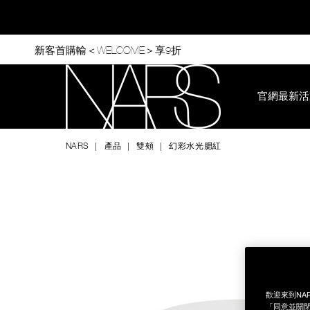
Skip
to
main
content
新客首購輸＜WELCOME＞享9折
官網最新活
Nars
NARS
產品
雙頰
幻彩水光腮紅
Image
Details
/zh/%E5%B9%BB%E5%BD%A9%E6%B0%B4%E5%85%89%E8%8
Item
No.
194251156750
歡迎來到NA
「同意並關閉