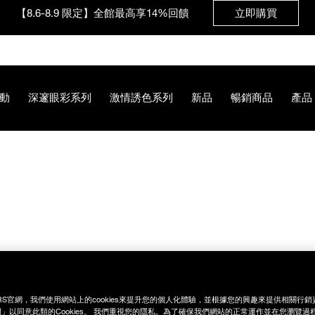
【8.6-8.9 限定】全館最高享14%回饋
立即購買
【8/3-8/10限定】明星底妝買1送1
立即購買
動
深邃眼彩系列
激情誘色系列
新品
暢銷商品
產品
【8/3-8/10限定】限時輸碼贈迷你腮紅露
立即購買
5%AE%E7%B4%85/194251156750.html
RS官網，我們使用網站上的cookies來提升您的個人化體驗，並根據您的興趣來提供相關行
」以同意此類的Cookies。 我們重視您的隱私。為了確保我們網站的正常運作並在您瀏覽過