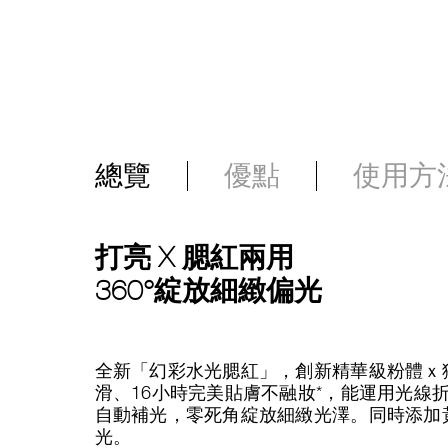
總覽
優點
使用方
打亮 X 腮紅兩用
360°綻放細緻偏光
全新「幻彩水光腮紅」，創新精華級粉體ｘ
滑、16小時完美貼膚不融妝*，能運用光線
自動補光，零死角綻放細緻光澤。同時添加
光。