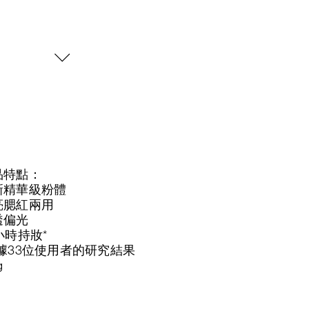
品特點：
新精華級粉體
亮腮紅兩用
透偏光
小時持妝*
根據33位使用者的研究結果
g