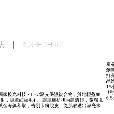
法
INGREDIENTS
產
創
打
晶
16
*
獨家控光科技ｘLRC聚光保濕複合物，質地輕盈絲
5.5
折射，隱匿細紋毛孔，讓肌膚彷彿內建濾鏡，隨環境
黃金海藻萃取，告別卡粉脫皮，從肌底透出澎亮水