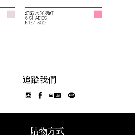
幻彩水光腮紅
立體透亮
6 SHADES
4 SHADES
NT$1,500
NT$1,400
追蹤我們
購物方式