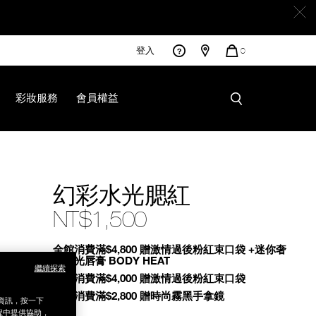
登入
您
0
的
商
品
彩妝服務
會員權益
幻彩水光腮紅
NT$1,500
Promotions
全館消費滿$4,800 贈激情過後粉紅束口袋 +迷你奢
慾緞光唇膏 BODY HEAT
繼續探索
全館消費滿$4,000 贈激情過後粉紅束口袋
全館消費滿$2,800 贈時尚霧黑手拿鏡
銷資訊，按一下
程中提供協助，