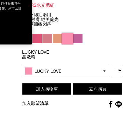
為，以便提供符合
#NARS水光腮紅
政策。您可以隨
打亮X腮紅兩用
晶透融膚 絕美偏光
360度細緻閃耀
Variations
LUCKY LOVE
晶嫩粉
Add
Product
to
Actions
數量
其他色系
cart
LUCKY LOVE
options
加入購物車
立即購買
Faceboo
加入願望清單
globa