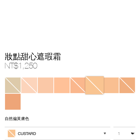
Details
/zh/custard-
Item
妝點甜心遮瑕霜
soft-
No.
matte-
999NAC0000045
NT$1,250
complete-
concealer/0607845012801.html
Variations
自然偏黃膚色
Add
Product
to
Actions
數量
其他色系
cart
CUSTARD
options