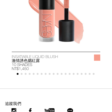
INSATIABLE LIQUID BLUSH
A
激情誘色腮紅露
10 SHADES
1
NT$1,450
N
追蹤我們