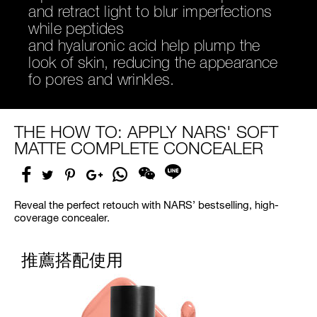
finish that lasts all day. Advanced
and retract light to blur imperfections
powders
while peptides
with a unique structure lay flat, stay in
and hyaluronic acid help plump the
place, and don’t settle into fine lines
look of skin, reducing the appearance
and pores.
fo pores and wrinkles.
THE HOW TO: APPLY NARS' SOFT
MATTE COMPLETE CONCEALER
Facebook
Share
Twitter
Pinterest
Google
on
分
Plus
Whatsapp
享
至
Reveal the perfect retouch with NARS’ bestselling, high-
Line
coverage concealer.
推薦搭配使用