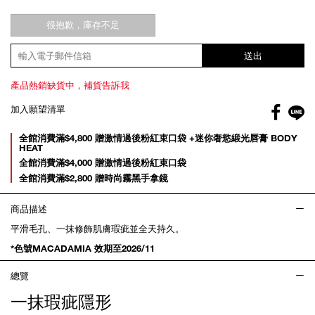
很抱歉，庫存不足
送出
產品熱銷缺貨中，補貨告訴我
Facebo
加入願望清單
gl
Promotions
全館消費滿$4,800 贈激情過後粉紅束口袋 +迷你奢慾緞光唇膏 BODY
HEAT
全館消費滿$4,000 贈激情過後粉紅束口袋
全館消費滿$2,800 贈時尚霧黑手拿鏡
商品描述
平滑毛孔、一抹修飾肌膚瑕疵並全天持久。
*色號MACADAMIA 效期至2026/11
總覽
一抹瑕疵隱形