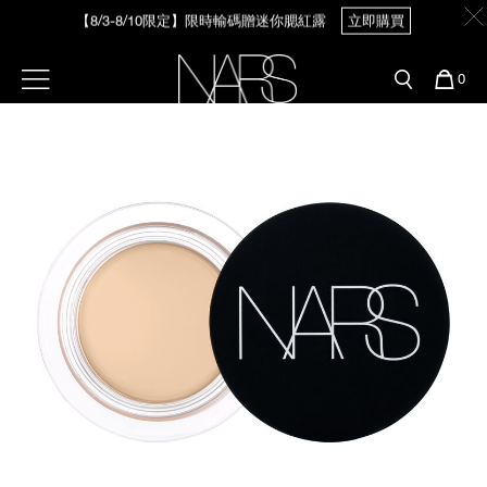
Skip
【8/3-8/10限定】限時輸碼贈迷你腮紅露
立即購買
官網最新活動
產品
彩妝服務
to
main
content
新客首購輸＜WELCOME＞享9折
預約金曲獎妝容
彩盤及禮盒組
彩妝專欄
選單"
您
0
的
Image
Nars
商
官網優惠活動
粉底線上試色
品
刷具與配件
官網獨家組合
專業彩妝學院
臉部
水光頰彩系列
雙頰
試用送到家
唇部
新客專屬優惠
眼部
舊客回購禮遇
保養