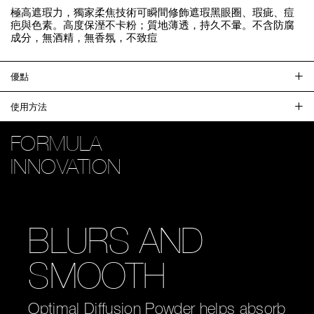
極高遮瑕力，獨家柔焦技術可瞬間修飾遮瑕黑眼圈、瑕疵、痘
疤與色素。高度保溼不卡粉；質地薄透，持久不暈。不含防腐
成分，無酒精，無香氛，不致痘
優點
使用方法
FORMULA
FORMULA
INNOVATION
INNOVATION
COMPLETE
BLURS AND
COVERAGE
SMOOTH
High coverage with a weightless matte
Optimal Diffusion Powder helps absorb