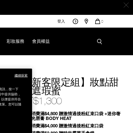
登入
您
0
的
商
品
彩妝服務
會員權益
7%94%9C%E5%BF%83%E9%81%AE%E7%91%95%E8%9C%9C
繼續探索
【新客限定組】妝點甜
心遮瑕蜜
銷資訊，按一下
程中提供協助，
NT$1,300
為，以便提供符合
政策。您可以隨
Promotions
全館消費滿$4,800 贈激情過後粉紅束口袋 +迷你奢
慾緞光唇膏 BODY HEAT
全館消費滿$4,000 贈激情過後粉紅束口袋