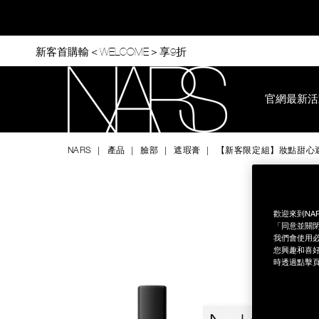
Skip
to
main
content
新客首購輸＜WELCOME＞享9折
官網最新活
Nars
NARS
產品
臉部
遮瑕膏
【新客限定組】妝點甜心
Image
Details
/zh/%E3%80%90%E6%96%B0%E5%AE%A2%E9%99%90%E5
Item
No.
NB000001725
歡迎來到NA
「同意並關閉
我們會使用必
您興趣和喜好
時透過點擊頁