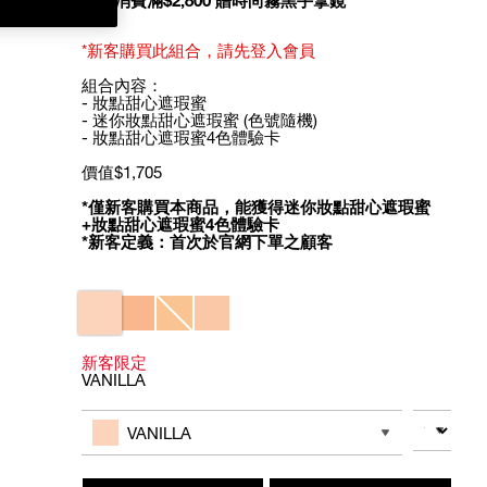
全館消費滿$2,800 贈時尚霧黑手拿鏡
*新客購買此組合，請先登入會員
組合內容：
- 妝點甜心遮瑕蜜
- 迷你妝點甜心遮瑕蜜 (色號隨機)
- 妝點甜心遮瑕蜜4色體驗卡
價值$1,705
*僅新客購買本商品，能獲得迷你妝點甜心遮瑕蜜
+妝點甜心遮瑕蜜4色體驗卡
*新客定義：首次於官網下單之顧客
Variations
新客限定
VANILLA
Add
Product
to
Actions
數量
其他色系
cart
VANILLA
options