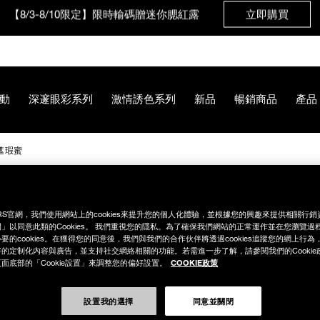
【8/3-8/10限定】限時輸碼贈迷你腮紅露
立即購買
動
深邃眼彩系列
激情誘色系列
新品
暢銷商品
產品
遮瑕蜜
%AE%9A%E7%B5%84%E3%80%91%E5%A6%9D%E9%BB%9E%E
RS官網，我們使用網站上的cookies來提升您的個人化體驗，並根據您的興趣來提供相關行
」以同意此類的Cookies。 我們重視您的隱私。為了確保我們網站的正常運作並在您瀏覽過
要的cookies。在獲得您的同意後，我們與我們的合作伙伴將透過cookies追蹤您的網上行
的定制化內容與廣告，並支持社交網絡相關的功能。若需進一步了解，請參閱我們的Cookie
COOKIE政策
面底部的「Cookie設置」來調整您的偏好設置。
設置我的選擇
同意並關閉